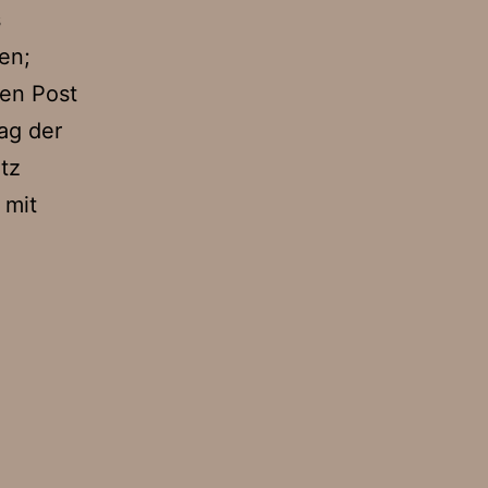
s
en;
en Post
ag der
tz
 mit