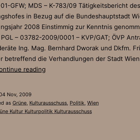
01-GFW; MDS – K-783/09 Tätigkeitsbericht de
gshofes in Bezug auf die Bundeshauptstadt Wi
ungsjahr 2008 Einstimmig zur Kenntnis genomm
Z PGL – 03782-2009/0001 – KVP/GAT; ÖVP Antr
eräte Ing. Mag. Bernhard Dworak und Dkfm. Fri
r betreffend die Verhandlungen der Stadt Wien
Kulturausschuss
ontinue reading
vom
3.
04 Nov, 2009
November
ed as
Grüne
,
Kulturausschuss
,
Politik
,
Wien
2009
üne Kultur Kulturpolitik Kulturausschuss